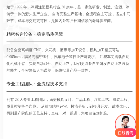
始于 1992 年，深耕注塑模具行业 30 余年，是一家集研发、制造、注塑、涂
业
装于一体的源头生产企业。 自有完整生产基地，全流程自主可控，省去中间
塑
环节，成本与交期更可控，是国内外客户长期信赖的老牌供应商。
制
精密智造设备・稳定品质保障
国
配备全套高精度 CNC、火花机、磨床等加工设备，模具加工精度可达
建
0.005mm，满足高精密零件、汽车电子等行业严苛要求。 注塑车间搭载自动
三重
化机械手臂，实现自动取件、自动上料，我们更具备自主研发自动上料设备
获 
的能力，全程降低人为误差，保障批量产品一致性。
力
专业工程团队・全流程技术支持
完
拥有 28 人专业工程团队，涵盖模具设计、产品工程、注塑工艺、组装工程、
模
质量控制等全岗位。 从前期结构评审、模流分析，到模具开发、试模优化，
期
再到量产阶段的工艺支持，全程一对一跟进，为项目保驾护航。
量
务
命