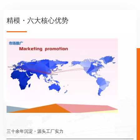
精模・六大核心优势
三十余年沉淀・源头工厂实力
全