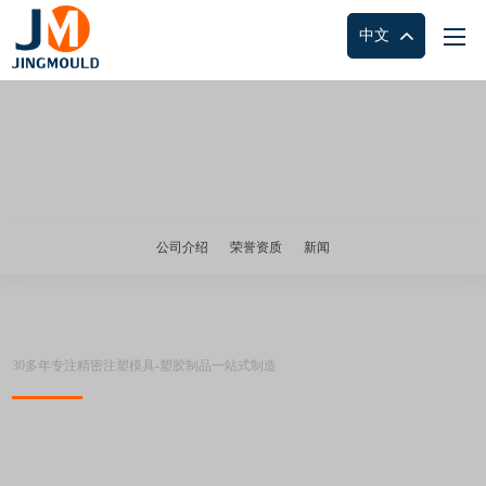
中文
首页
>
关于我们
公司介绍
荣誉资质
新闻
公司简介
30多年专注精密注塑模具-塑胶制品一站式制造
新工厂规模:
6500平方米注塑装配车间