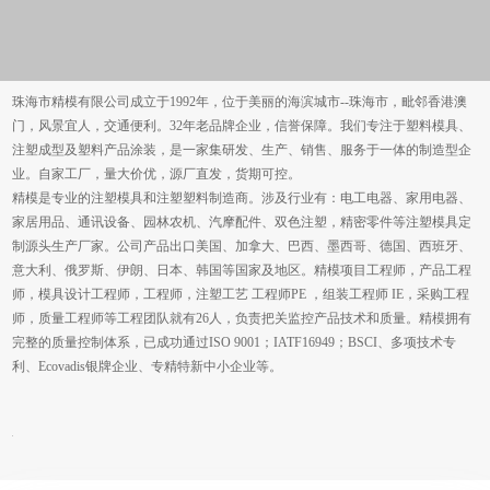
3000平方米模具制造车间
德国办事处于2018年成立
墨西哥工厂成立于2025年
珠海市精模有限公司成立于1992年，位于美丽的海滨城市--珠海市，毗邻香港澳
门，风景宜人，交通便利。32年老品牌企业，信誉保障。我们专注于塑料模具、
注塑成型及塑料产品涂装，是一家集研发、生产、销售、服务于一体的制造型企
业。自家工厂，量大价优，源厂直发，货期可控。
精模是专业的注塑模具和注塑塑料制造商。涉及行业有：电工电器、家用电器、
家居用品、通讯设备、园林农机、汽摩配件、双色注塑，精密零件等注塑模具定
制源头生产厂家。公司产品出口美国、加拿大、巴西、墨西哥、德国、西班牙、
意大利、俄罗斯、伊朗、日本、韩国等国家及地区。精模项目工程师，产品工程
师，模具设计工程师，工程师，注塑工艺 工程师PE ，组装工程师 IE，采购工程
师，质量工程师等工程团队就有26人，负责把关监控产品技术和质量。精模拥有
完整的质量控制体系，已成功通过ISO 9001；IATF16949；BSCI、多项技术专
利、Ecovadis银牌企业、专精特新中小企业等。