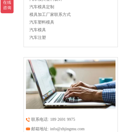
汽车模具定制
模具加工厂家联系方式
汽车塑料模具
汽车模具
汽车注塑
联系电话: 189 2691 9975
邮箱地址:
info@zhjingmu.com