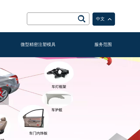
中文
微型精密注塑模具
服务范围