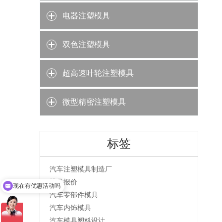
电器注塑模具
双色注塑模具
超高速叶轮注塑模具
微型精密注塑模具
标签
现在有优惠活动吗
汽车注塑模具制造厂
模具报价
可以介绍下你们的产品么
汽车零部件模具
汽车内饰模具
汽车模具塑料设计