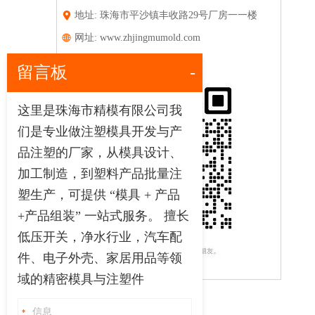
地址: 珠海市平沙镇丰收路29号厂房一一楼
网址:
www.zhjingmumold.com
QQ:
3470464847
留言板
-
这里是珠海市精模有限公司我
们是专业做注塑模具开发与产
品注塑的厂家，从模具设计、
加工制造，到塑料产品批量注
塑生产，可提供 “模具 + 产品
+产品组装” 一站式服务。 擅长
低压开关，净水行业，汽车配
件、电子外壳、家居用品等领
域的精密模具与注塑件