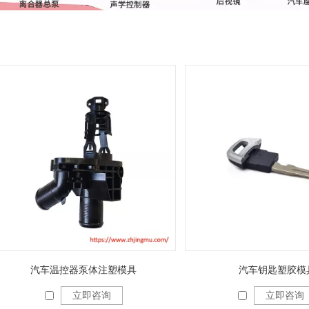
汽车温控器泵体注塑模具
汽车钥匙塑胶模
立即咨询
立即咨询