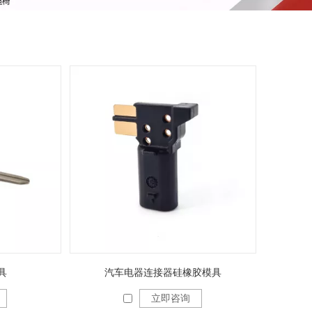
具
汽车电器连接器硅橡胶模具
立即咨询