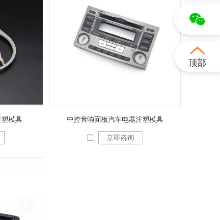
顶部
注塑模具
中控音响面板汽车电器注塑模具
立即咨询