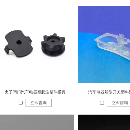
夹子阀门汽车电器塑胶注塑件模具
汽车电器船型开关塑料
立即咨询
立即咨询