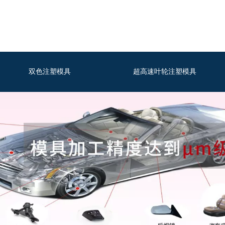
双色注塑模具
超高速叶轮注塑模具