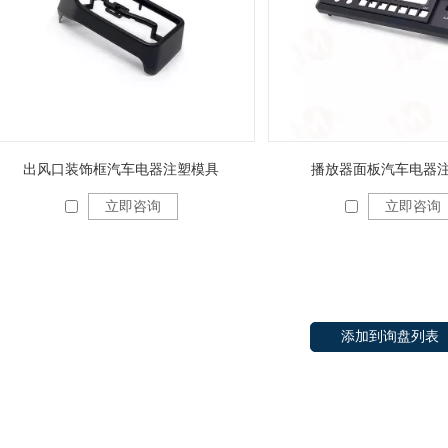
出风口装饰框汽车电器注塑模具
播放器面板汽车电器
立即咨询
立即咨询