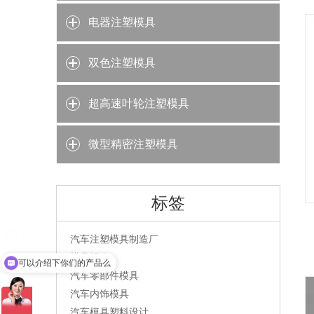
电器注塑模具
双色注塑模具
超高速叶轮注塑模具
微型精密注塑模具
标签
汽车注塑模具制造厂
模具报价
可以介绍下你们的产品么
汽车零部件模具
汽车内饰模具
汽车模具塑料设计