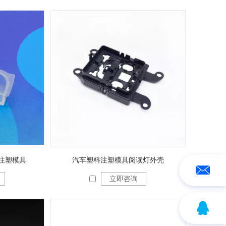
注塑模具
汽车塑料注塑模具阅读灯外壳
立即咨询