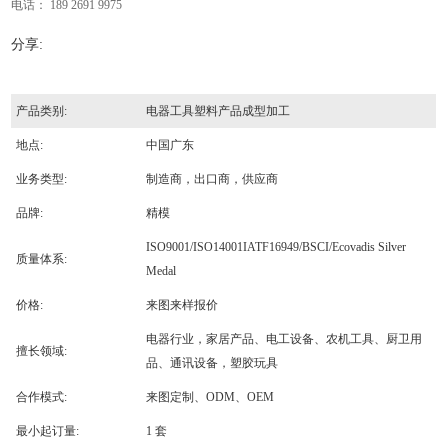
电话： 189 2691 9975
分享:
产品类别:
电器工具塑料产品成型加工
地点:
中国广东
业务类型:
制造商，出口商，供应商
品牌:
精模
ISO9001/ISO14001IATF16949/BSCI/Ecovadis Silver
质量体系:
Medal
价格:
来图来样报价
电器行业，家居产品、电工设备、农机工具、厨卫用
擅长领域:
品、通讯设备，塑胶玩具
合作模式:
来图定制、ODM、OEM
最小起订量:
1 套