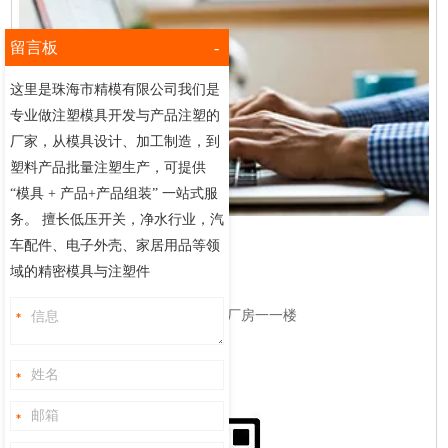
留言板
-
这里是珠海市精模有限公司我们是
专业做注塑模具开发与产品注塑的
厂家，从模具设计、加工制造，到
塑料产品批量注塑生产，可提供
“模具 + 产品+产品组装” 一站式服
务。 擅长低压开关，净水行业，汽
车配件、电子外壳、家居用品等领
联系电话: 189 2691 9975
域的精密模具与注塑件
邮箱地址:
info@zhjingmu.com
地址: 珠海市平沙镇丰收路29号厂房一一楼
网址:
www.zhjingmumold.com
QQ:
3470464847