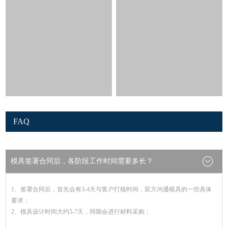
FAQ
模具签署合同后，各阶段工作时间需要多长？
1、签署合同后，首先会有3-4天与客户打核时间，双方沟通模具的一些具体
要求；
2、模具设计时间大约5-7天，同期会进行材料采购；
3、模具生产时间大约20-35天，根据模具大小、复杂程度有所不同；
4、试模、检测时间大约2-3天；
5、T1试模后修模时间大约3-5天再次T2试模，一般有3次试模基本可以达到要
求。
我怎样才能得到报价？