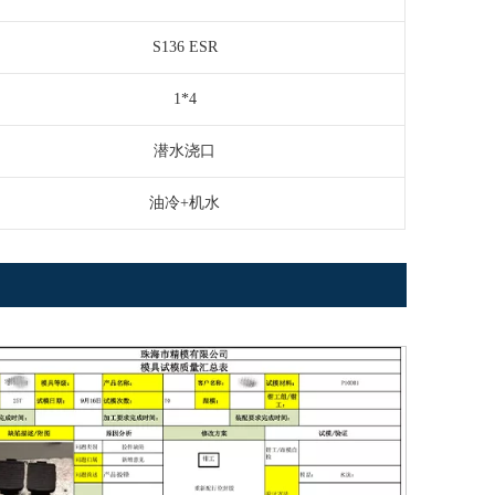
S136 ESR
1*4
潜水浇口
油冷+机水