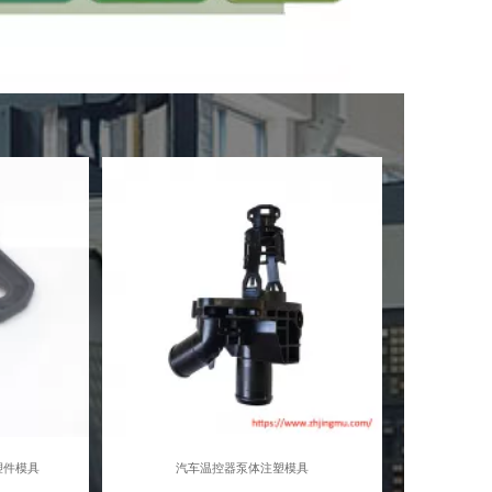
塑件模具
汽车温控器泵体注塑模具