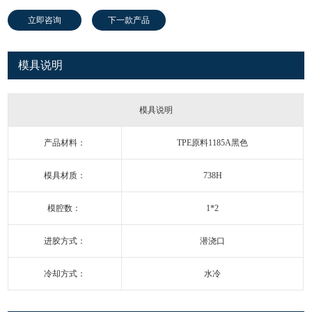
立即咨询
下一款产品
模具说明
模具说明
产品材料：
TPE原料1185A黑色
模具材质：
738H
模腔数：
1*2
进胶方式：
潜浇口
冷却方式：
水冷