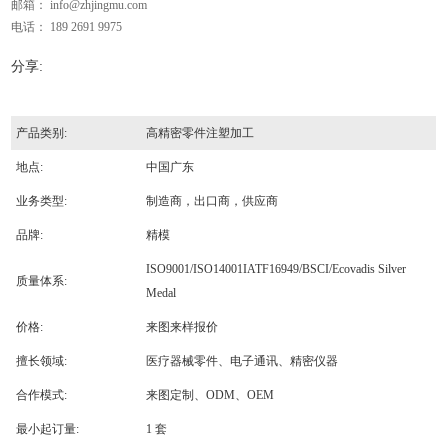
邮箱：
info@zhjingmu.com
电话： 189 2691 9975
分享:
产品类别:
高精密零件注塑加工
地点:
中国广东
业务类型:
制造商，出口商，供应商
品牌:
精模
ISO9001/ISO14001IATF16949/BSCI/Ecovadis Silver
质量体系:
Medal
价格:
来图来样报价
擅长领域:
医疗器械零件、电子通讯、精密仪器
合作模式:
来图定制、ODM、OEM
最小起订量:
1 套